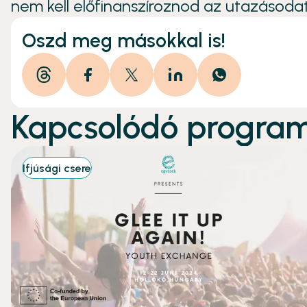
nem kell előfinanszíroznod az utazásoda
Oszd meg másokkal is!
Kapcsolódó progra
Ifjúsági csere