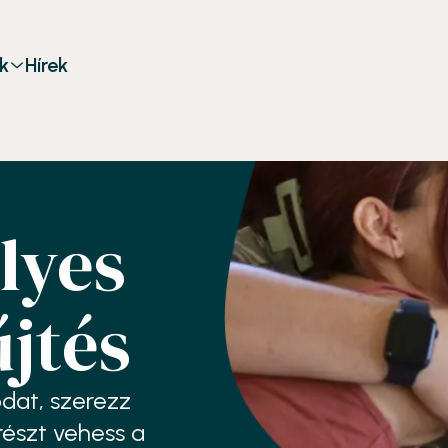
k
Hírek
lyes
jtés
odat, szerezz
részt vehess a