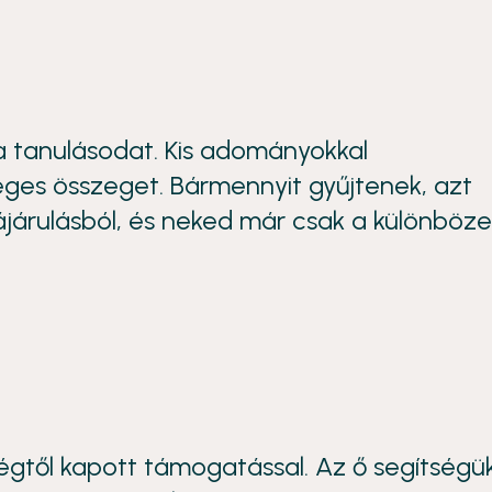
 tanulásodat. Kis adományokkal
éges összeget. Bármennyit gyűjtenek, azt
járulásból, és neked már csak a különböze
égtől kapott támogatással. Az ő segítségü