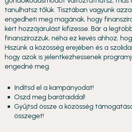
gondolkodásmódot változtathatsz, más or
tanulhatsz tőlük. Tisztában vagyunk azzal
engedheti meg magának, hogy finanszíro
kért hozzájárulást kifizesse. Bár a leg
finanszírozzuk, néha ez kevés ahhoz, ho
Hiszünk a közösség erejében és a szolida
hogy azok is jelentkezhessenek programj
engedné meg.
Indítsd el a kampányodat!
Oszd meg barátaiddal!
Gyűjtsd össze a közösség támogatásá
összeget!