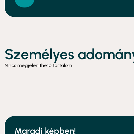
Személyes adomány
Nincs megjeleníthető tartalom.
Maradj képben!