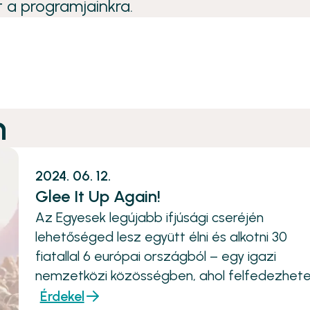
t a programjainkra.
m
2024. 06. 12.
Glee It Up Again!
Az Egyesek legújabb ifjúsági cseréjén
lehetőséged lesz együtt élni és alkotni 30
fiatallal 6 európai országból – egy igazi
nemzetközi közösségben, ahol felfedezhete
hogyan használd az előadóművészetet arra,
Érdekel