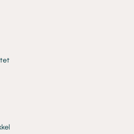
tet
kkel