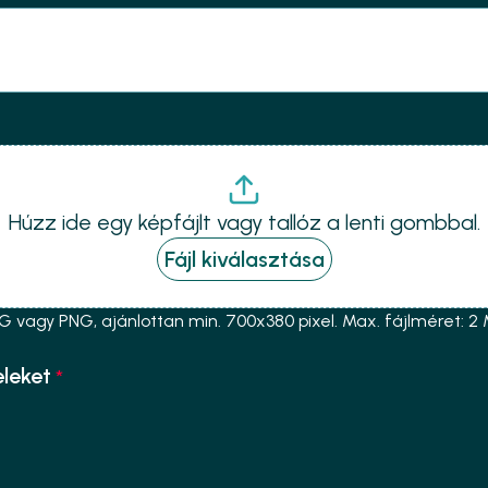
Húzz ide egy képfájlt vagy tallóz a lenti gombbal.
Fájl kiválasztása
G vagy PNG, ajánlottan min. 700x380 pixel. Max. fájlméret: 2
eleket
*