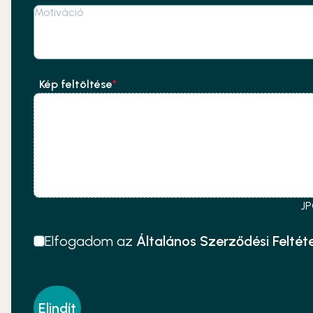
Kép feltöltése
*
JP
Elfogadom az
Általános Szerződési Feltét
Elindít