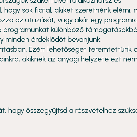
szágok szakértőivel találkozhatsz és
, hogy sok fiatal, akiket szeretnénk elérni,
zza az utazását, vagy akár egy programr
több programunkat különböző támogatásokbó
gy minden érdeklődőt bevonjunk.
ritásban. Ezért lehetőséget teremtettünk a
ainkra, akiknek az anyagi helyzete ezt ne
t, hogy összegyűjtsd a részvételhez szük