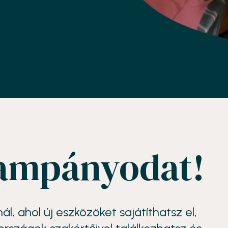
 kampányodat!
, ahol új eszközöket sajátíthatsz el,