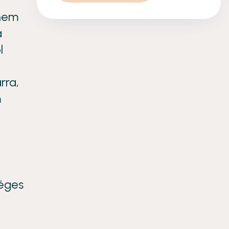
 nem
a
l
rra,
m
séges