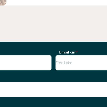
hogy több örömet hozz létre a mindennapo
során. Gyakorold velünk, hogyan tudod
megosztani a világgal az üzenetedet –
előadáson keresztül, játékosan és
szórakoztatóan tanulva.
Email cím
*