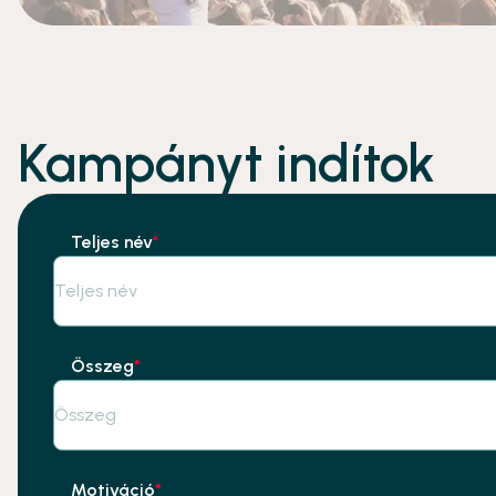
Kampányt indítok
Teljes név
*
Összeg
*
Motiváció
*