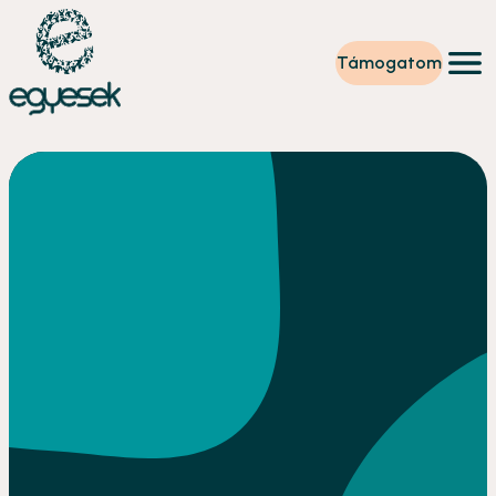
Támogatom
Képzések
Önkéntesség
Szintet lépek
Tevékenységeink
Rólunk
Partnerek
Adományzóna
Hírek
HU