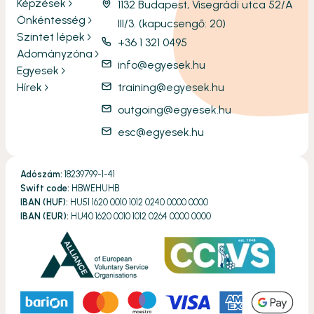
Képzések
1132 Budapest, Visegrádi utca 52/A
Önkéntesség
III/3. (kapucsengő: 20)
Szintet lépek
+36 1 321 0495
Adományzóna
info@egyesek.hu
Egyesek
Hírek
training@egyesek.hu
outgoing@egyesek.hu
esc@egyesek.hu
Adószám:
18239799-1-41
Swift code:
HBWEHUHB
IBAN (HUF):
HU51 1620 0010 1012 0240 0000 0000
IBAN (EUR):
HU40 1620 0010 1012 0264 0000 0000