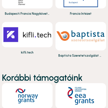
Budapesti Francia Nagykövets
Francia Intézet
ég
kifli.tech
Baptista Szeretetszolgálat Al
apítvány
Korábbi támogatóink