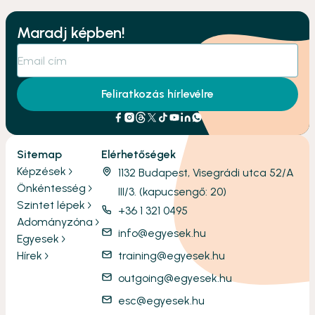
Maradj képben!
Feliratkozás hírlevélre
Sitemap
Elérhetőségek
Képzések
1132 Budapest, Visegrádi utca 52/A
Önkéntesség
III/3. (kapucsengő: 20)
Szintet lépek
+36 1 321 0495
Adományzóna
info@egyesek.hu
Egyesek
Hírek
training@egyesek.hu
outgoing@egyesek.hu
esc@egyesek.hu