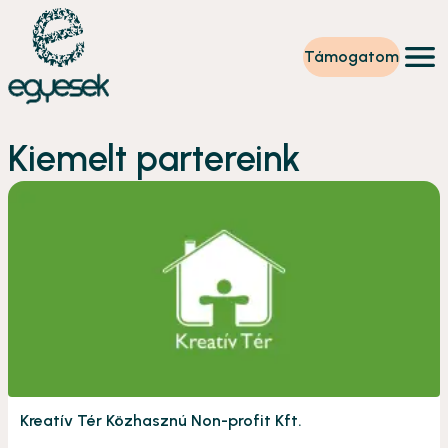
Támogatom
Képzések
Kiemelt partereink
Önkéntesség
Szintet lépek
Tevékenységeink
Rólunk
Partnerek
Adományzóna
Hírek
HU
Kreatív Tér Közhasznú Non-profit Kft.