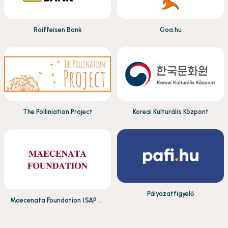
Raiffeisen Bank
Goa.hu
The Polliniation Project
Koreai Kulturális Központ
Pályázatfigyelő
Maecenata Foundation (SAP Di
gitális Esély Díj)