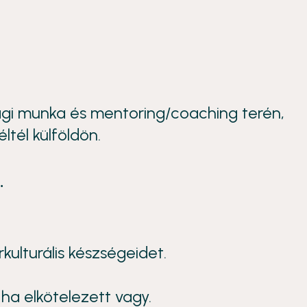
sági munka és mentoring/coaching terén,
tél külföldön.
…
rkulturális készségeidet.
ha elkötelezett vagy.