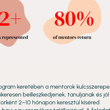
 program keretében a mentorok kulcsszerepe
keresen beilleszkedjenek, tanuljanak és jól
rként 2–10 hónapon keresztül kíséred