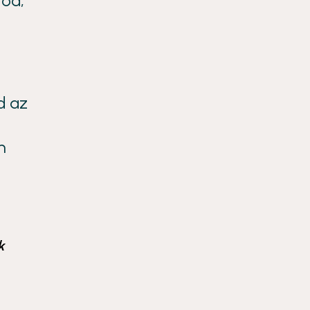
tod,
d az
n
k