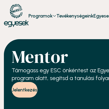
Programok
Tevékenységeink
Egyese
Mentor
Támogass egy ESC önkéntest az Egyes
program alatt, segítsd a tanulási foly
Jelentkezés