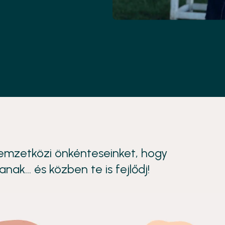
emzetközi önkénteseinket, hogy
nak… és közben te is fejlődj!