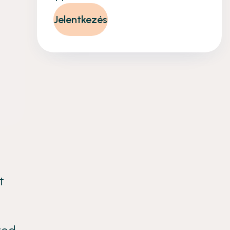
Jelentkezés
t