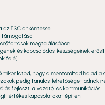
sa az ESC önkéntessel
ek támogatása
 erőforrások megtalálásában
égének és kapcsolódási készségeinek erősí
ek felé)
Amikor látod, hogy a mentoráltad halad a c
őszakok pedig tanulási lehetőséget adnak 
álás fejleszti a vezetői és kommunikációs
gít értékes kapcsolatokat építeni.