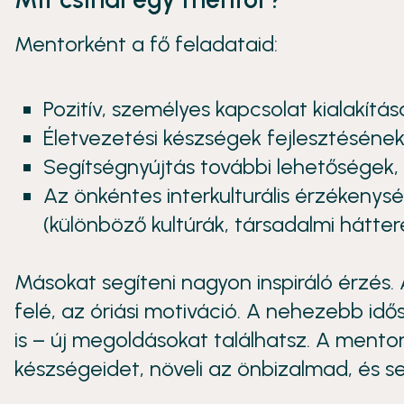
Mentorként a fő feladataid:
Pozitív, személyes kapcsolat kialakítá
Életvezetési készségek fejlesztésén
Segítségnyújtás további lehetőségek,
Az önkéntes interkulturális érzékenys
(különböző kultúrák, társadalmi hátter
Másokat segíteni nagyon inspiráló érzés. 
felé, az óriási motiváció. A nehezebb id
is – új megoldásokat találhatsz. A mentor
készségeidet, növeli az önbizalmad, és se