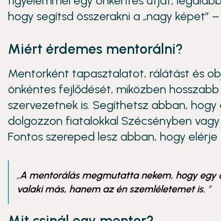
figyelemmel egy önkéntes útját, legalább
hogy segítsd összerakni a „nagy képet” 
Miért érdemes mentorálni?
Mentorként tapasztalatot, rálátást és o
önkéntes fejlődését, miközben hosszabb
szervezetnek is. Segíthetsz abban, hogy
dolgozzon fiatalokkal Szécsényben vagy
Fontos szereped lesz abban, hogy elérje a 
A mentorálás megmutatta nekem, hogy egy ő
valaki más, hanem az én szemléletemet is.
Mit csinál egy mentor?