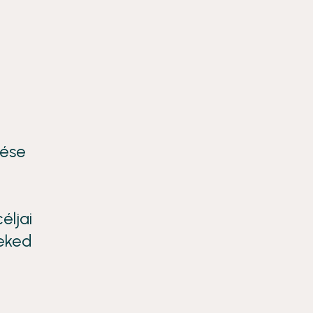
tése
éljai
neked