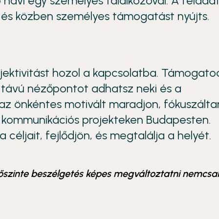
 havi egy személyes találkozóval. A felada
– és közben személyes támogatást nyújts.
bjektivitást hozol a kapcsolatba. Támogato
 távú nézőpontot adhatsz neki és a
 az önkéntes motivált maradjon, fókuszálta
 kommunikációs projekteken Budapesten.
céljait, fejlődjön, és megtalálja a helyét.
szinte beszélgetés képes megváltoztatni nemcsa