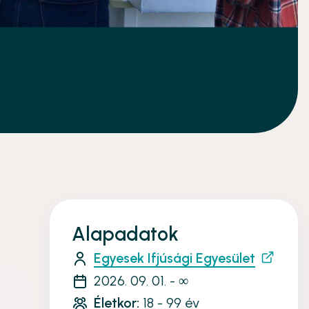
Alapadatok
Egyesek Ifjúsági Egyesület
2026. 09. 01. - ∞
Életkor:
18 - 99 év