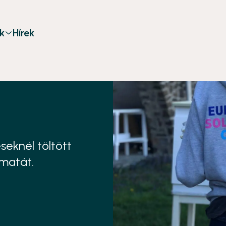
k
Hírek
eknél töltött
amatát.