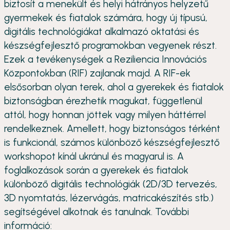
biztosít a menekült és helyi hátrányos helyzetű
gyermekek és fiatalok számára, hogy új típusú,
digitális technológiákat alkalmazó oktatási és
készségfejlesztő programokban vegyenek részt.
Ezek a tevékenységek a Reziliencia Innovációs
Központokban (RIF) zajlanak majd. A RIF-ek
elsősorban olyan terek, ahol a gyerekek és fiatalok
biztonságban érezhetik magukat, függetlenül
attól, hogy honnan jöttek vagy milyen háttérrel
rendelkeznek. Amellett, hogy biztonságos térként
is funkcionál, számos különböző készségfejlesztő
workshopot kínál ukránul és magyarul is. A
foglalkozások során a gyerekek és fiatalok
különböző digitális technológiák (2D/3D tervezés,
3D nyomtatás, lézervágás, matricakészítés stb.)
segítségével alkotnak és tanulnak. További
információ: