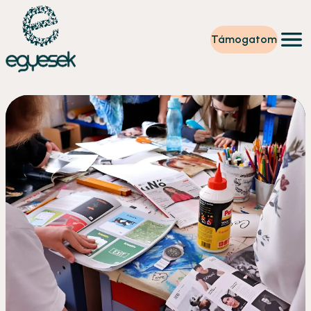
Támogatom
Képzések
Önkéntesség
Szintet lépek
Tevékenységeink
Rólunk
Partnerek
Adományzóna
Hírek
HU