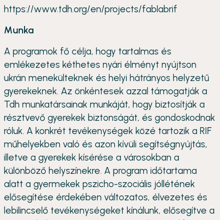
https://www.tdh.org/en/projects/fablabrif
Munka
A programok fő célja, hogy tartalmas és
emlékezetes kéthetes nyári élményt nyújtson
ukrán menekülteknek és helyi hátrányos helyzetű
gyerekeknek. Az önkéntesek azzal támogatják a
Tdh munkatársainak munkáját, hogy biztosítják a
résztvevő gyerekek biztonságát, és gondoskodnak
róluk. A konkrét tevékenységek közé tartozik a RIF
műhelyekben való és azon kívüli segítségnyújtás,
illetve a gyerekek kísérése a városokban a
különböző helyszínekre. A program időtartama
alatt a gyermekek pszicho-szociális jóllétének
elősegítése érdekében változatos, élvezetes és
lebilincselő tevékenységeket kínálunk, elősegítve a