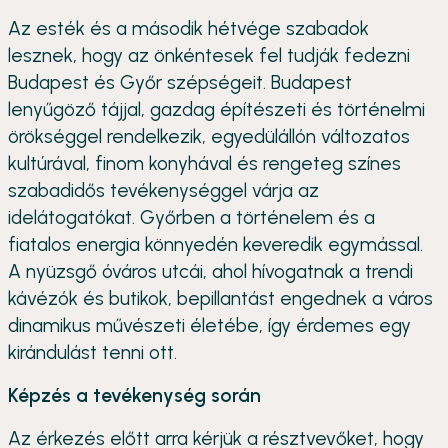
Az esték és a második hétvége szabadok
lesznek, hogy az önkéntesek fel tudják fedezni
Budapest és Győr szépségeit. Budapest
lenyűgöző tájjal, gazdag építészeti és történelmi
örökséggel rendelkezik, egyedülállón változatos
kultúrával, finom konyhával és rengeteg színes
szabadidős tevékenységgel várja az
idelátogatókat. Győrben a történelem és a
fiatalos energia könnyedén keveredik egymással.
A nyüzsgő óváros utcái, ahol hívogatnak a trendi
kávézók és butikok, bepillantást engednek a város
dinamikus művészeti életébe, így érdemes egy
kirándulást tenni ott.
Képzés a tevékenység során
Az érkezés előtt arra kérjük a résztvevőket, hogy