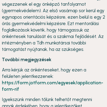
végezzenek el egy önképző tanfolyamot
(gyermekvédelem). Az első vasárnap sor kerül egy
egynapos orientációs képzésre, ezen belül is egy 2
órás gyermekvédelmi képzésre. Ezt mentorálási
foglalkozások követik, hogy támogassuk az
önkéntesek tanulását és a szakmai fejlődését. Az
intézményben a Tdh munkatársai további
támogatást nyújtanak, ha az szükséges.
További megjegyzések
Arra kérjük az önkénteseket, hogy ezen a
felületen jelentkezzenek:
https://form.jotform.com/egyesek/application-
form-rif
Igyekszünk minden tőlünk telhetőt megtenni
annak érdekében, hogy a jelentkezőket