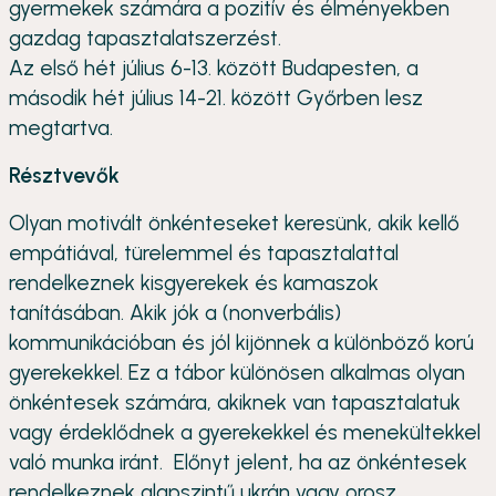
gyermekek számára a pozitív és élményekben
gazdag tapasztalatszerzést.
Az első hét július 6-13. között Budapesten, a
második hét július 14-21. között Győrben lesz
megtartva.
Résztvevők
Olyan motivált önkénteseket keresünk, akik kellő
empátiával, türelemmel és tapasztalattal
rendelkeznek kisgyerekek és kamaszok
tanításában. Akik jók a (nonverbális)
kommunikációban és jól kijönnek a különböző korú
gyerekekkel. Ez a tábor különösen alkalmas olyan
önkéntesek számára, akiknek van tapasztalatuk
vagy érdeklődnek a gyerekekkel és menekültekkel
való munka iránt. Előnyt jelent, ha az önkéntesek
rendelkeznek alapszintű ukrán vagy orosz