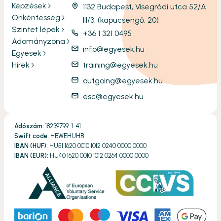
Képzések
1132 Budapest, Visegrádi utca 52/A
Önkéntesség
III/3. (kapucsengő: 20)
Szintet lépek
+36 1 321 0495
Adományzóna
info@egyesek.hu
Egyesek
Hírek
training@egyesek.hu
outgoing@egyesek.hu
esc@egyesek.hu
Adószám:
18239799-1-41
Swift code:
HBWEHUHB
IBAN (HUF):
HU51 1620 0010 1012 0240 0000 0000
IBAN (EUR):
HU40 1620 0010 1012 0264 0000 0000