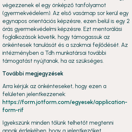
végezzenek el egy önképző tanfolyamot
(gyermekvédelem). Az első vasárnap sor kerül egy
egynapos orientációs képzésre, ezen belül is egy 2
órás gyermekvédelmi képzésre. Ezt mentorálási
foglalkozások követik, hogy támogassuk az
önkéntesek tanulását és a szakmai fejlődését. Az
intézményben a Tdh munkatársai további
támogatást nyújtanak, ha az szükséges.
További megjegyzések
Arra kérjük az önkénteseket, hogy ezen a
felületen jelentkezzenek:
https://form.jotform.com/egyesek/application-
form-rif
Igyekszünk minden tőlünk telhetőt megtenni
annak érdekében, hogy a jelentkezőket