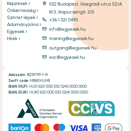
Képzések
1132 Budapest, Visegrádi utca 52/A
Önkéntesség
III/3. (kapucsengő: 20)
Szintet lépek
+36 1 321 0495
Adományzóna
info@egyesek.hu
Egyesek
Hírek
training@egyesek.hu
outgoing@egyesek.hu
esc@egyesek.hu
Adószám:
18239799-1-41
Swift code:
HBWEHUHB
IBAN (HUF):
HU51 1620 0010 1012 0240 0000 0000
IBAN (EUR):
HU40 1620 0010 1012 0264 0000 0000