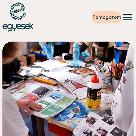
Támogatom
Képzések
Önkéntesség
Szintet lépek
Tevékenységeink
Rólunk
Partnerek
Adományzóna
Hírek
HU