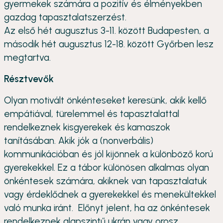
gyermekek számára a pozitív és élményekben
gazdag tapasztalatszerzést.
Az első hét augusztus 3-11. között Budapesten, a
második hét augusztus 12-18. között Győrben lesz
megtartva.
Résztvevők
Olyan motivált önkénteseket keresünk, akik kellő
empátiával, türelemmel és tapasztalattal
rendelkeznek kisgyerekek és kamaszok
tanításában. Akik jók a (nonverbális)
kommunikációban és jól kijönnek a különböző korú
gyerekekkel. Ez a tábor különösen alkalmas olyan
önkéntesek számára, akiknek van tapasztalatuk
vagy érdeklődnek a gyerekekkel és menekültekkel
való munka iránt. Előnyt jelent, ha az önkéntesek
rendelkeznek alapszintű ukrán vagy orosz