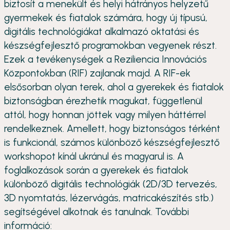
biztosít a menekült és helyi hátrányos helyzetű
gyermekek és fiatalok számára, hogy új típusú,
digitális technológiákat alkalmazó oktatási és
készségfejlesztő programokban vegyenek részt.
Ezek a tevékenységek a Reziliencia Innovációs
Központokban (RIF) zajlanak majd. A RIF-ek
elsősorban olyan terek, ahol a gyerekek és fiatalok
biztonságban érezhetik magukat, függetlenül
attól, hogy honnan jöttek vagy milyen háttérrel
rendelkeznek. Amellett, hogy biztonságos térként
is funkcionál, számos különböző készségfejlesztő
workshopot kínál ukránul és magyarul is. A
foglalkozások során a gyerekek és fiatalok
különböző digitális technológiák (2D/3D tervezés,
3D nyomtatás, lézervágás, matricakészítés stb.)
segítségével alkotnak és tanulnak. További
információ: