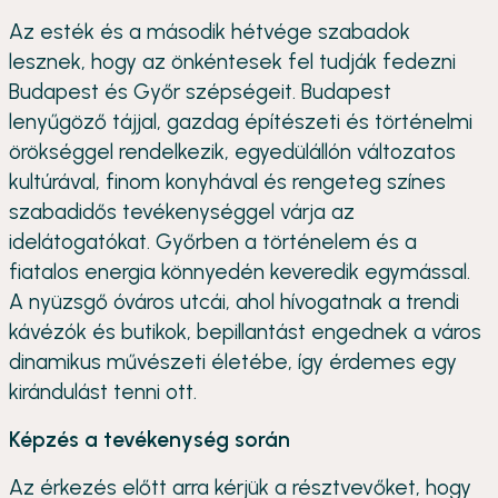
Az esték és a második hétvége szabadok
lesznek, hogy az önkéntesek fel tudják fedezni
Budapest és Győr szépségeit. Budapest
lenyűgöző tájjal, gazdag építészeti és történelmi
örökséggel rendelkezik, egyedülállón változatos
kultúrával, finom konyhával és rengeteg színes
szabadidős tevékenységgel várja az
idelátogatókat. Győrben a történelem és a
fiatalos energia könnyedén keveredik egymással.
A nyüzsgő óváros utcái, ahol hívogatnak a trendi
kávézók és butikok, bepillantást engednek a város
dinamikus művészeti életébe, így érdemes egy
kirándulást tenni ott.
Képzés a tevékenység során
Az érkezés előtt arra kérjük a résztvevőket, hogy