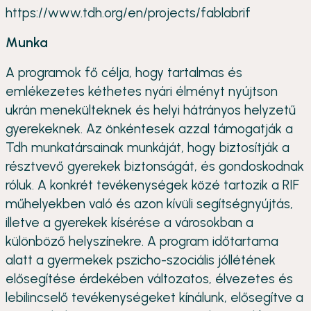
https://www.tdh.org/en/projects/fablabrif
Munka
A programok fő célja, hogy tartalmas és
emlékezetes kéthetes nyári élményt nyújtson
ukrán menekülteknek és helyi hátrányos helyzetű
gyerekeknek. Az önkéntesek azzal támogatják a
Tdh munkatársainak munkáját, hogy biztosítják a
résztvevő gyerekek biztonságát, és gondoskodnak
róluk. A konkrét tevékenységek közé tartozik a RIF
műhelyekben való és azon kívüli segítségnyújtás,
illetve a gyerekek kísérése a városokban a
különböző helyszínekre. A program időtartama
alatt a gyermekek pszicho-szociális jóllétének
elősegítése érdekében változatos, élvezetes és
lebilincselő tevékenységeket kínálunk, elősegítve a