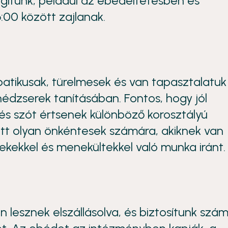
gítünk, például az ebédeltetésben és
:00 között zajlanak.
patikusak, türelmesek és van tapasztalatuk
édzserek tanításában. Fontos, hogy jól
 és szót értsenek különböző korosztályú
ott olyan önkéntesek számára, akiknek van
kekkel és menekültekkel való munka iránt.
lesznek elszállásolva, és biztosítunk szá