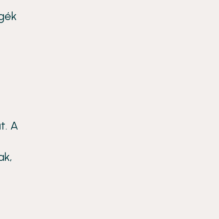
égék
t. A
ak,