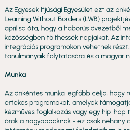
Az Egyesek Ifjúsági Egyesület ezt az önk
Learning Without Borders (LWB) projektjév
áprilisa óta, hogy a háborús övezetből 
közösségben tölthessék napjaikat. Az inté
integrációs programokon vehetnek részt,
tanulmányaik folytatására és a magyar ny
Munka
Az önkéntes munka legfőbb célja, hogy r
értékes programokat, amelyek támogatjá
kézműves foglalkozás vagy egy hip-hop t
órák a nagyobbaknak - ez csak néhány a