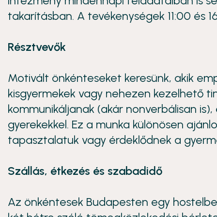
intézmény mindennapi feladataiban is se
takarításban. A tevékenységek 11:00 és 16
Résztvevők
Motivált önkénteseket keresünk, akik em
kisgyermekek vagy nehezen kezelhető tin
kommunikáljanak (akár nonverbálisan is),
gyerekekkel. Ez a munka különösen ajánl
tapasztalatuk vagy érdeklődnek a gyerme
Szállás, étkezés és szabadidő
Az önkéntesek Budapesten egy hostelben 