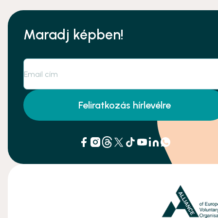
Maradj képben!
Feliratkozás hírlevélre