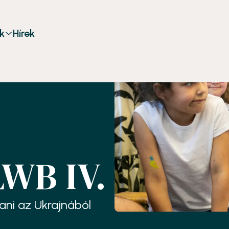
k
Hírek
LWB IV.
ani az Ukrajnából