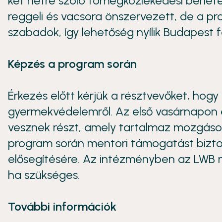
két hétre szóló tömegközlekedési bérlet
reggeli és vacsora önszervezett, de a pro
szabadok, így lehetőség nyílik Budapest 
Képzés a program során
Érkezés előtt kérjük a résztvevőket, hog
gyermekvédelemről. Az első vasárnapon 
vesznek részt, amely tartalmaz mozgásos,
program során mentori támogatást biztos
elősegítésére. Az intézményben az LWB m
ha szükséges.
További információk