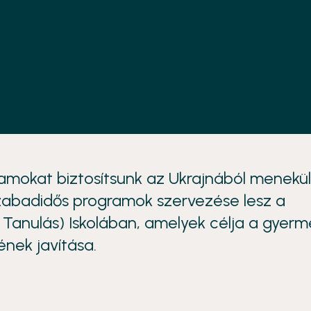
amokat biztosítsunk az Ukrajnából menekül
zabadidős programok szervezése lesz a
i Tanulás) Iskolában, amelyek célja a gyer
ének javítása.