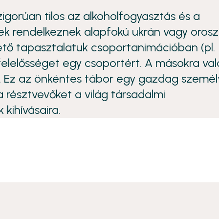
zigorúan tilos az alkoholfogyasztás és a
sek rendelkeznek alapfokú ukrán vagy orosz
ető tapasztalatuk csoportanimációban (pl.
a felelősséget egy csoportért. A másokra val
s. Ez az önkéntes tábor egy gazdag személ
a résztvevőket a világ társadalmi
kihívásaira.