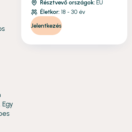
Résztvevő országok:
EU
Életkor:
18 - 30 év
Jelentkezés
os
n
 Egy
pes