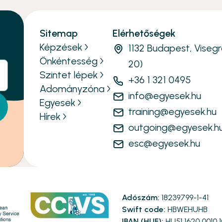
Sitemap
Elérhetőségek
Képzések
1132 Budapest, Visegr
Önkéntesség
20)
Szintet lépek
+36 1 321 0495
Adományzóna
info@egyesek.hu
Egyesek
training@egyesek.hu
Hírek
outgoing@egyesek.h
esc@egyesek.hu
Adószám:
18239799-1-41
Swift code:
HBWEHUHB
IBAN (HUF):
HU51 1620 0010 