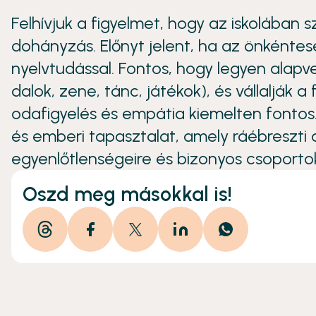
Felhívjuk a figyelmet, hogy az iskolában s
dohányzás. Előnyt jelent, ha az önkénte
nyelvtudással. Fontos, hogy legyen alapv
dalok, zene, tánc, játékok), és vállalják 
odafigyelés és empátia kiemelten fonto
és emberi tapasztalat, amely ráébreszti 
egyenlőtlenségeire és bizonyos csoportok 
Oszd meg másokkal is!