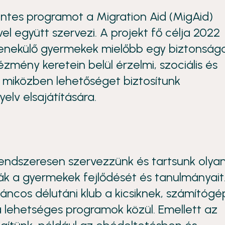
éntes programot a Migration Aid (MigAid)
el együtt szervezi. A projekt fő célja 2022
menekülő gyermekek mielőbb egy biztonság
zmény keretein belül érzelmi, szociális és
 miközben lehetőséget biztosítunk
elv elsajátítására.
endszeresen szervezzünk és tartsunk olya
k a gyermekek fejlődését és tanulmányait.
áncos délutáni klub a kicsiknek, számítógé
 lehetséges programok közül. Emellett az