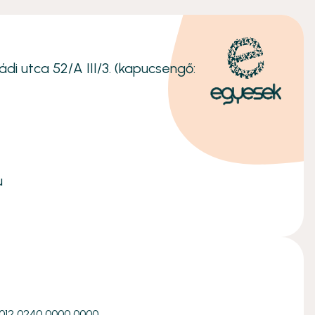
ádi utca 52/A III/3. (kapucsengő:
u
1012 0240 0000 0000