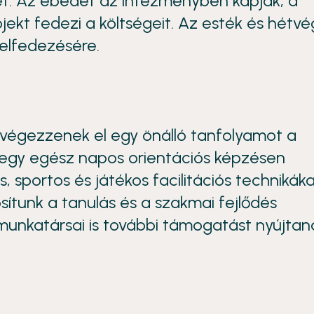
et. Az ebédet az intézményben kapják, a
jekt fedezi a költségeit. Az esték és hétv
felfedezésére.
y végezzenek el egy önálló tanfolyamot a
egy egész napos orientációs képzésen
 sportos és játékos facilitációs technikáka
ítunk a tanulás és a szakmai fejlődés
unkatársai is további támogatást nyújtan