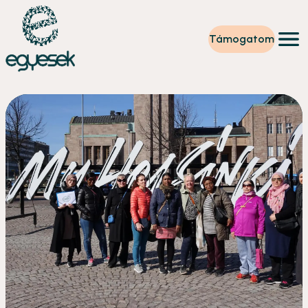
Támogatom
Képzések
Önkéntesség
Szintet lépek
Tevékenységeink
Rólunk
Partnerek
Adományzóna
Hírek
HU