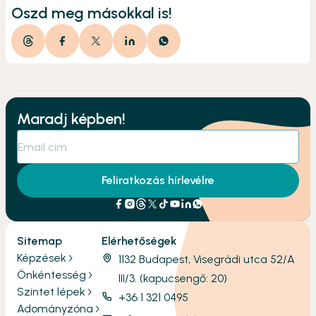
Oszd meg másokkal is!
Maradj képben!
Feliratkozás hírlevélre
Sitemap
Elérhetőségek
Képzések
1132 Budapest, Visegrádi utca 52/A
Önkéntesség
III/3. (kapucsengő: 20)
Szintet lépek
+36 1 321 0495
Adományzóna