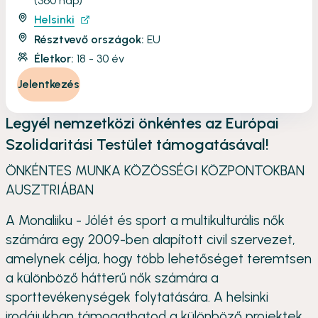
(360 nap)
Helsinki
Résztvevő országok:
EU
Életkor:
18 - 30 év
Jelentkezés
Legyél nemzetközi önkéntes az Európai
Szolidaritási Testület támogatásával!
ÖNKÉNTES MUNKA KÖZÖSSÉGI KÖZPONTOKBAN
AUSZTRIÁBAN
A Monaliiku - Jólét és sport a multikulturális nők
számára egy 2009-ben alapított civil szervezet,
amelynek célja, hogy több lehetőséget teremtsen
a különböző hátterű nők számára a
sporttevékenységek folytatására. A helsinki
irodájukban támogathatod a különböző projektek