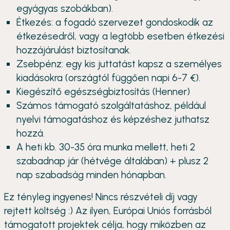
egyágyas szobákban).
Étkezés: a fogadó szervezet gondoskodik az
étkezésedről, vagy a legtöbb esetben étkezési
hozzájárulást biztosítanak.
Zsebpénz: egy kis juttatást kapsz a személyes
kiadásokra (országtól függően napi 6-7 €).
Kiegészítő egészségbiztosítás (Henner)
Számos támogató szolgáltatáshoz, például
nyelvi támogatáshoz és képzéshez juthatsz
hozzá.
A heti kb. 30-35 óra munka mellett, heti 2
szabadnap jár (hétvége általában) + plusz 2
nap szabadság minden hónapban.
Ez tényleg ingyenes! Nincs részvételi díj vagy
rejtett költség :) Az ilyen, Európai Uniós forrásból
támogatott projektek célja, hogy miközben az