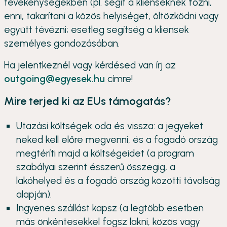
tevékenységekben (pl. segít a klienseknek főzni,
enni, takarítani a közös helyiséget, öltözködni vagy
együtt tévézni; esetleg segítség a kliensek
személyes gondozásában.
Ha jelentkeznél vagy kérdésed van írj az
outgoing@egyesek.hu
címre!
Mire terjed ki az EUs támogatás?
Utazási költségek oda és vissza: a jegyeket
neked kell előre megvenni, és a fogadó ország
megtéríti majd a költségeidet (a program
szabályai szerint ésszerű összegig, a
lakóhelyed és a fogadó ország közötti távolság
alapján).
Ingyenes szállást kapsz (a legtöbb esetben
más önkéntesekkel fogsz lakni, közös vagy