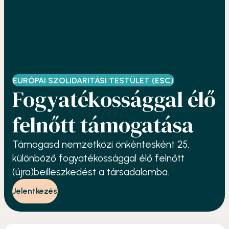
EURÓPAI SZOLIDARITÁSI TESTÜLET (ESC)
Fogyatékossággal élő
felnőtt támogatása
Támogasd nemzetközi önkéntesként 25,
különböző fogyatékossággal élő felnőtt
(újra)beilleszkedést a társadalomba.
Jelentkezés