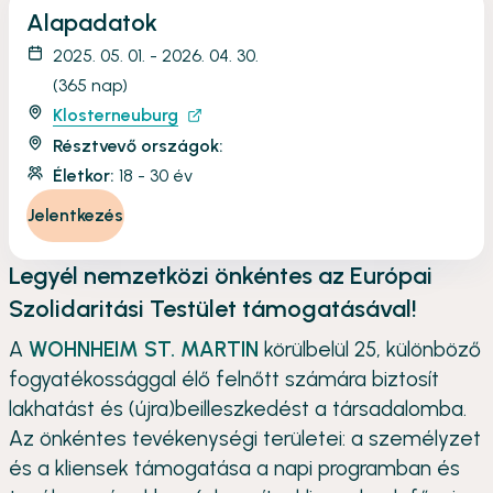
Alapadatok
2025. 05. 01. - 2026. 04. 30.
(365 nap)
Klosterneuburg
Résztvevő országok:
Életkor:
18 - 30 év
Jelentkezés
Legyél nemzetközi önkéntes az Európai
Szolidaritási Testület támogatásával!
A
WOHNHEIM ST. MARTIN
körülbelül 25, különböző
fogyatékossággal élő felnőtt számára biztosít
lakhatást és (újra)beilleszkedést a társadalomba.
Az önkéntes tevékenységi területei: a személyzet
és a kliensek támogatása a napi programban és