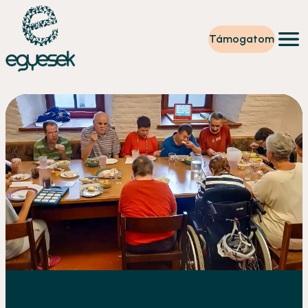
Támogatom
Képzések
Önkéntesség
Szintet lépek
Tevékenységeink
Rólunk
Partnerek
Adományzóna
Hírek
HU