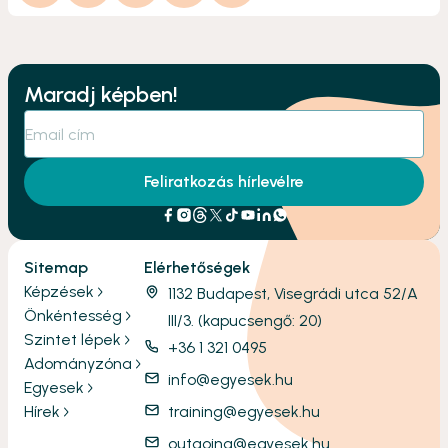
Maradj képben!
Feliratkozás hírlevélre
Sitemap
Elérhetőségek
Képzések
1132 Budapest, Visegrádi utca 52/A
Önkéntesség
III/3. (kapucsengő: 20)
Szintet lépek
+36 1 321 0495
Adományzóna
info@egyesek.hu
Egyesek
Hírek
training@egyesek.hu
outgoing@egyesek.hu