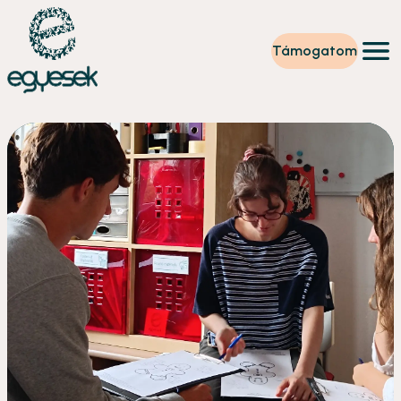
Támogatom
Képzések
Önkéntesség
Szintet lépek
Tevékenységeink
Rólunk
Partnerek
Adományzóna
Hírek
HU