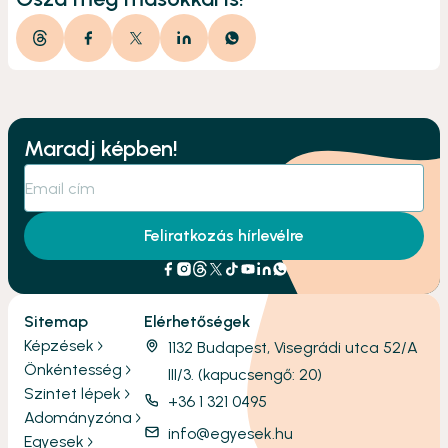
Maradj képben!
Feliratkozás hírlevélre
Sitemap
Elérhetőségek
Képzések
1132 Budapest, Visegrádi utca 52/A
Önkéntesség
III/3. (kapucsengő: 20)
Szintet lépek
+36 1 321 0495
Adományzóna
info@egyesek.hu
Egyesek