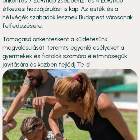
önkéntes 7 EUR/nap zsebpénzt és 4 EUR/nap
étkezési hozzájárulást is kap. Az esték és a
hétvégék szabadok lesznek Budapest városának
felfedezésére.
Támogasd önkéntesként a küldetésünk
megvalósulását, teremts egyenlő esélyeket a
gyermekek és fiatalok számára életminőségük
javítására és közben fejlődj Te is!