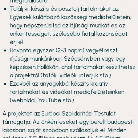
megtalálására.
Találj ki, készíts és posztolj tartalmakat az
Egyesek különböző közösségi médiafelületein,
hogy népszerűsítsd az ifjúsági munkát és az
önkéntességet, szélesebb fiatal közönséget
érj el.
Havonta egyszer (2-3 napra) vegyél részt
ifjúsági munkánkban Szécsényben vagy egy
képzésen Hollókőn, ahol tartalmakat készíthetsz
a projektről (fotók, videók, interjúk stb.).
Ezekből az anyagokból készíts kreatív
tartalmakat és videókat médiafelületeinken
(weboldal, YouTube stb.).
A projektet az Európai Szolidaritási Testület
támogatja. Az önkénteseket egy bérelt budapesti
lakásban, saját szobában szállásoljuk el. Minden