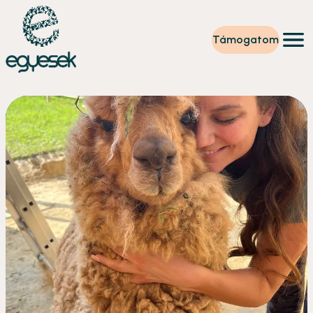
Támogatom
Képzések
Önkéntesség
Szintet lépek
Tevékenységeink
Rólunk
Partnerek
Adományzóna
Hírek
HU