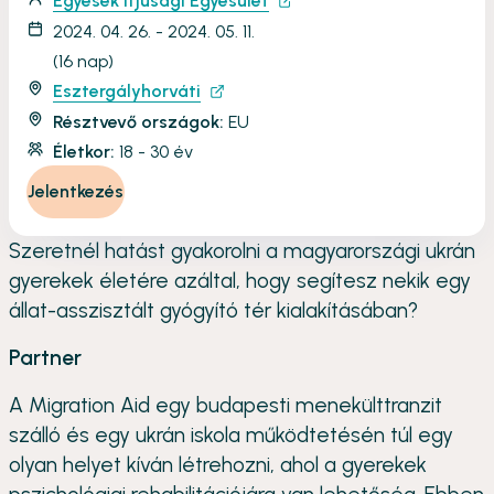
Egyesek Ifjúsági Egyesület
2024. 04. 26. - 2024. 05. 11.
(16 nap)
Esztergályhorváti
Résztvevő országok:
EU
Életkor:
18 - 30 év
Jelentkezés
Szeretnél hatást gyakorolni a magyarországi ukrán
gyerekek életére azáltal, hogy segítesz nekik egy
állat-asszisztált gyógyító tér kialakításában?
Partner
A Migration Aid egy budapesti menekülttranzit
szálló és egy ukrán iskola működtetésén túl egy
olyan helyet kíván létrehozni, ahol a gyerekek