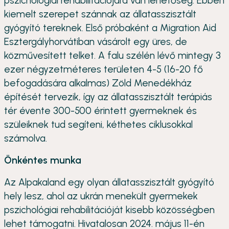
pszichológiai rehabilitációjára van lehetőség. Ebben
kiemelt szerepet szánnak az állatasszisztált
gyógyító tereknek. Első próbaként a Migration Aid
Esztergályhorvátiban vásárolt egy üres, de
közművesített telket. A falu szélén lévő mintegy 3
ezer négyzetméteres területen 4-5 (16-20 fő
befogadására alkalmas) Zöld Menedékház
építését tervezik, így az állatasszisztált terápiás
tér évente 300-500 érintett gyermeknek és
szüleiknek tud segíteni, kéthetes ciklusokkal
számolva.
Önkéntes munka
Az Alpakaland egy olyan állatasszisztált gyógyító
hely lesz, ahol az ukrán menekült gyermekek
pszichológiai rehabilitációját kisebb közösségben
lehet támogatni. Hivatalosan 2024. május 11-én