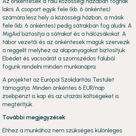
Az önkéntesek a falu közösségi házában fognak
lakni. A csoport egyik fele (kb. 6 önkéntes)
számára lesz hely a közösségi házban, a másik
fele (kb. 6 önkéntes) pedig sátrakban fog aludni. A
MigAid biztosítja a sátrakat és a hálózsákokat. A
tábor vezetői és az önkéntesek maguk szervezik
a reggelit melyhez az alapanyagokat biztosítjuk.
Ebédet és vacsoárát a szomszédos faluból
fogunk rendelni minden munkanapra.
A projektet az Európai Szolidaritási Testület
támogatja. Minden önkéntes 6 EUR/nap
zsebpénzt is kap és az utazási költségeket is
megtérítjük.
További megjegyzések
Ehhez a munkához nem szükséges különleges