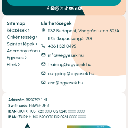
Sitemap
Elérhetőségek
Képzések
1132 Budapest, Visegrádi utca 52/A
Önkéntesség
III/3. (kapucsengő: 20)
Szintet lépek
+36 1 321 0495
Adományzóna
info@egyesek.hu
Egyesek
Hírek
training@egyesek.hu
outgoing@egyesek.hu
esc@egyesek.hu
Adószám:
18239799-1-41
Swift code:
HBWEHUHB
IBAN (HUF):
HU51 1620 0010 1012 0240 0000 0000
IBAN (EUR):
HU40 1620 0010 1012 0264 0000 0000