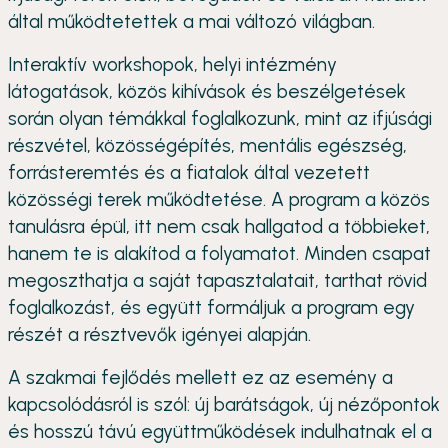
által működtetettek a mai változó világban.
Interaktív workshopok, helyi intézmény
látogatások, közös kihívások és beszélgetések
során olyan témákkal foglalkozunk, mint az ifjúsági
részvétel, közösségépítés, mentális egészség,
forrásteremtés és a fiatalok által vezetett
közösségi terek működtetése. A program a közös
tanulásra épül, itt nem csak hallgatod a többieket,
hanem te is alakítod a folyamatot. Minden csapat
megoszthatja a saját tapasztalatait, tarthat rövid
foglalkozást, és együtt formáljuk a program egy
részét a résztvevők igényei alapján.
A szakmai fejlődés mellett ez az esemény a
kapcsolódásról is szól: új barátságok, új nézőpontok
és hosszú távú együttműködések indulhatnak el a