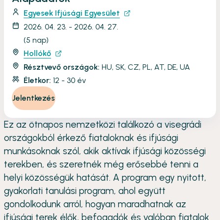
Egyesek Ifjúsági Egyesület
2026. 04. 23. - 2026. 04. 27.
(5 nap)
Hollókő
Résztvevő országok:
HU, SK, CZ, PL, AT, DE, UA
Életkor:
12 - 30 év
Jelentkezés
Ez az ötnapos nemzetközi találkozó a visegrádi
országokból érkező fiataloknak és ifjúsági
munkásoknak szól, akik aktívak ifjúsági közösségi
terekben, és szeretnék még erősebbé tenni a
helyi közösségük hatását. A program egy nyitott,
gyakorlati tanulási program, ahol együtt
gondolkodunk arról, hogyan maradhatnak az
ifjúsági terek élők, befogadók és valóban fiatalok