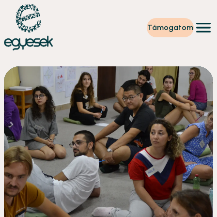
Támogatom
Képzések
Önkéntesség
Szintet lépek
Tevékenységeink
Rólunk
Partnerek
Adományzóna
Hírek
HU