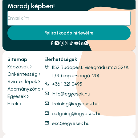
Maradj képben!
Feliratkozás hírlevélre
Sitemap
Elérhetőségek
Képzések
1132 Budapest, Visegrádi utca 52/A
Önkéntesség
III/3. (kapucsengő: 20)
Szintet lépek
+36 1 321 0495
Adományzóna
info@egyesek.hu
Egyesek
Hírek
training@egyesek.hu
outgoing@egyesek.hu
esc@egyesek.hu