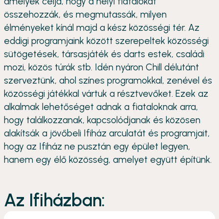
amelyek célja, hogy a helyi fiatalokat
összehozzák, és megmutassák, milyen
élményeket kínál majd a kész közösségi tér. Az
eddigi programjaink között szerepeltek közösségi
sütögetések, társasjáték és darts estek, családi
mozi, közös túrák stb. Idén nyáron Chill délutánt
szerveztünk, ahol színes programokkal, zenével és
közösségi játékkal vártuk a résztvevőket. Ezek az
alkalmak lehetőséget adnak a fiataloknak arra,
hogy találkozzanak, kapcsolódjanak és közösen
alakítsák a jövőbeli Ifiház arculatát és programjait,
hogy az Ifiház ne pusztán egy épület legyen,
hanem egy élő közösség, amelyet együtt építünk.
Az Ifiházban: