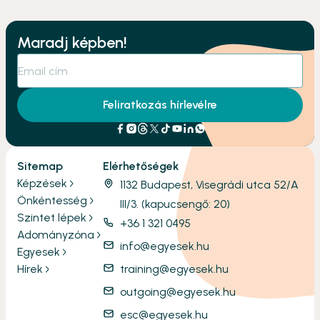
Maradj képben!
Feliratkozás hírlevélre
Sitemap
Elérhetőségek
Képzések
1132 Budapest, Visegrádi utca 52/A
Önkéntesség
III/3. (kapucsengő: 20)
Szintet lépek
+36 1 321 0495
Adományzóna
info@egyesek.hu
Egyesek
Hírek
training@egyesek.hu
outgoing@egyesek.hu
esc@egyesek.hu