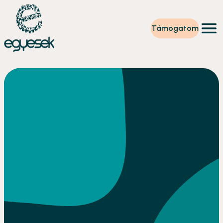
Támogatom
Képzések
Önkéntesség
Szintet lépek
Tevékenységeink
Rólunk
Partnerek
Adományzóna
Hírek
HU