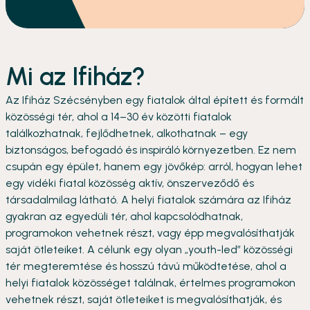
Mi az Ifiház?
Az Ifiház Szécsényben egy fiatalok által épített és formált
közösségi tér, ahol a 14–30 év közötti fiatalok
találkozhatnak, fejlődhetnek, alkothatnak – egy
biztonságos, befogadó és inspiráló környezetben. Ez nem
csupán egy épület, hanem egy jövőkép: arról, hogyan lehet
egy vidéki fiatal közösség aktív, önszerveződő és
társadalmilag látható. A helyi fiatalok számára az Ifiház
gyakran az egyedüli tér, ahol kapcsolódhatnak,
programokon vehetnek részt, vagy épp megvalósíthatják
saját ötleteiket. A célunk egy olyan „youth-led” közösségi
tér megteremtése és hosszú távú működtetése, ahol a
helyi fiatalok közösséget találnak, értelmes programokon
vehetnek részt, saját ötleteiket is megvalósíthatják, és