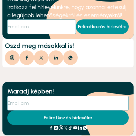
Iratkozz fel hírlevelünkre, hogy azonnal értesülj
a legújabb lehetőségekről és eseményekről!
Feliratkozás hírlevélre
Oszd meg másokkal is!
Maradj képben!
Feliratkozás hírlevélre