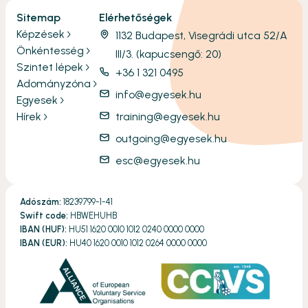
Sitemap
Elérhetőségek
Képzések
1132 Budapest, Visegrádi utca 52/A
Önkéntesség
III/3. (kapucsengő: 20)
Szintet lépek
+36 1 321 0495
Adományzóna
info@egyesek.hu
Egyesek
Hírek
training@egyesek.hu
outgoing@egyesek.hu
esc@egyesek.hu
Adószám:
18239799-1-41
Swift code:
HBWEHUHB
IBAN (HUF):
HU51 1620 0010 1012 0240 0000 0000
IBAN (EUR):
HU40 1620 0010 1012 0264 0000 0000