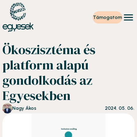
Támogatom
Képzések
Ökoszisztéma és
Önkéntesség
Szintet lépek
platform alapú
Tevékenységeink
Rólunk
gondolkodás az
Partnerek
Adományzóna
Egyesekben
Hírek
HU
Nagy Ákos
2024. 05. 06.