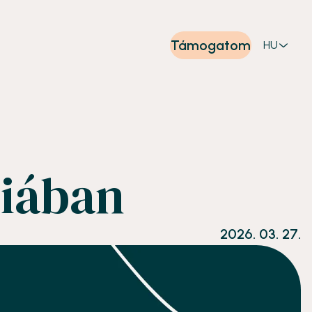
Támogatom
HU
riában
2026. 03. 27.