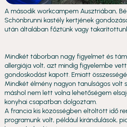
A második workcampem Ausztriában, Bécs
Schönbrunni kastély kertjének gondozása
után általában főztünk vagy takarítottunk
Mindkét táborban nagy figyelmet és támo
allergiája volt, azt mindig figyelembe ve
gondoskodást kapott. Emiatt összesség
Mindkét élmény nagyon tanulságos volt 
máshol nem lett volna lehetőségem elsajá
konyhai csapatban dolgoztam.
A francia kis közösségben eltöltött idő r
programunk volt, például kirándulások, pi