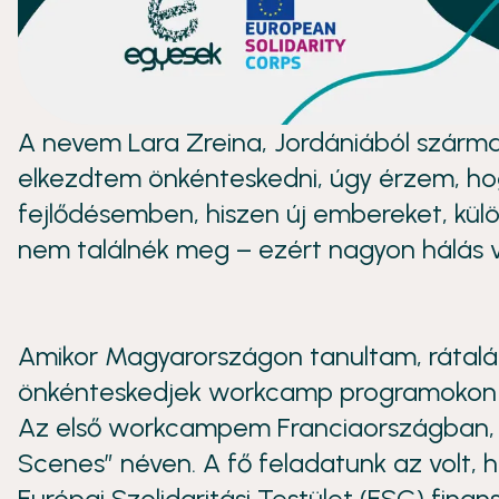
A nevem Lara Zreina, Jordániából szárma
elkezdtem önkénteskedni, úgy érzem, hog
fejlődésemben, hiszen új embereket, kü
nem találnék meg – ezért nagyon hálás 
Amikor Magyarországon tanultam, rátalá
önkénteskedjek workcamp programokon k
Az első workcampem Franciaországban, 
Scenes” néven. A fő feladatunk az volt, 
Európai Szolidaritási Testület (ESC) finan