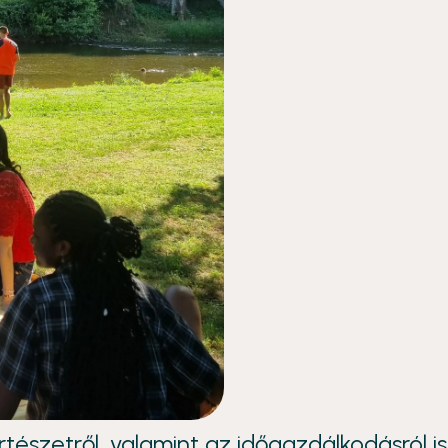
észetről, valamint az időgazdálkodásról is