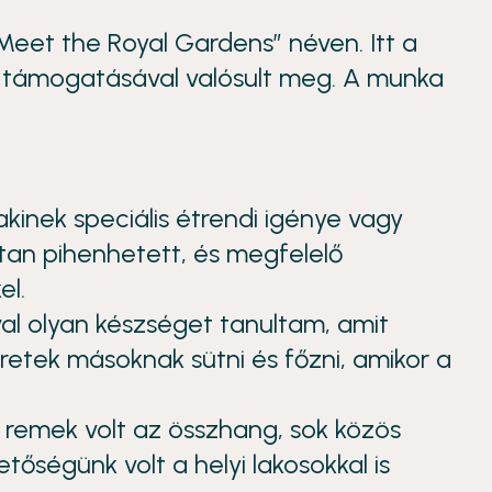
eet the Royal Gardens” néven. Itt a
C támogatásával valósult meg. A munka
inek speciális étrendi igénye vagy
dtan pihenhetett, és megfelelő
el.
l olyan készséget tanultam, amit
retek másoknak sütni és főzni, amikor a
tt remek volt az összhang, sok közös
tőségünk volt a helyi lakosokkal is