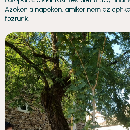
Azokon a napokon, amikor nem az építke
főztünk.