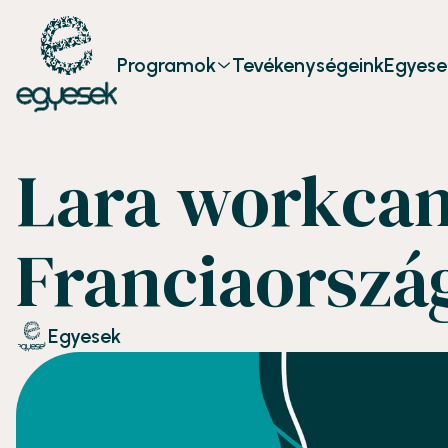
Programok
Tevékenységeink
Egyese
Lara workca
Franciaorszá
Egyesek