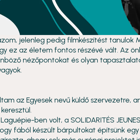
zom, jelenleg pedig filmkészítést tanulo
y ez az életem fontos részévé vált. Az ön
lönböző nézőpontokat és olyan tapasztala
vagyok.
ltam az Egyesek nevű küldő szervezetre, 
eresztül.
Laguépie-ben volt, a SOLIDARITÉS JEUNE
hogy fából készült bárpultokat építsünk egy
szírozta, ahogy sok más európai projektet is