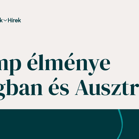
k
Hírek
mp élménye
gban és Auszt