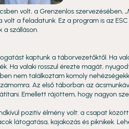
ben volt, a Grenzenlos szervezésében, „M
 volt a feladatunk. Ez a program is az ES
 a szálláson.
gatást kaptunk a táborvezetőktől. Ha valak
tték. Ha valaki rosszul érezte magát, nyugo
ében nem találkoztam komoly nehézségekk
számomra. Az első táborban az ácsmunkáva
títani. Emellett rájöttem, hogy nagyon sze
endkívül pozitív élmény volt: a csapat közö
acok látogatása, kajakozás és piknikek. Lehe