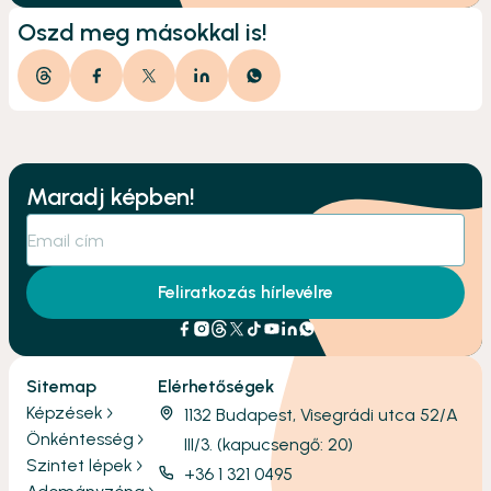
Oszd meg másokkal is!
Maradj képben!
Feliratkozás hírlevélre
Sitemap
Elérhetőségek
Képzések
1132 Budapest, Visegrádi utca 52/A
Önkéntesség
III/3. (kapucsengő: 20)
Szintet lépek
+36 1 321 0495