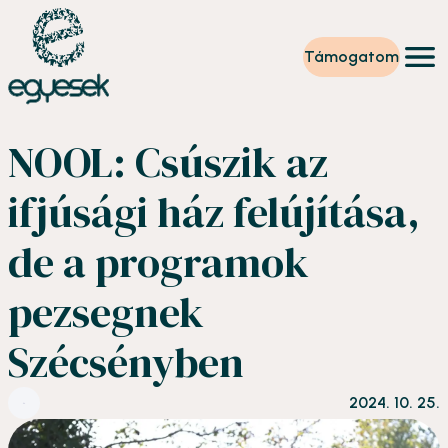
Támogatom
Képzések
NOOL: Csúszik az
Önkéntesség
Szintet lépek
ifjúsági ház felújítása,
Tevékenységeink
Rólunk
de a programok
Partnerek
Adományzóna
pezsegnek
Hírek
HU
Szécsényben
2024. 10. 25.