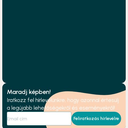
Maradj képben!
Iratkozz fel hírlevelünkre, hogy azonnal értesülj
a legújabb lehetőségekről és eseményekről!
Feliratkozás hírlevélre