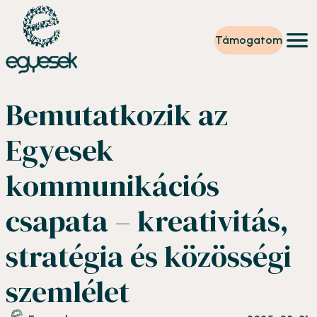
Támogatom
Képzések
Bemutatkozik az
Önkéntesség
Szintet lépek
Egyesek
Tevékenységeink
Rólunk
kommunikációs
Partnerek
Adományzóna
csapata – kreativitás,
Hírek
HU
stratégia és közösségi
szemlélet