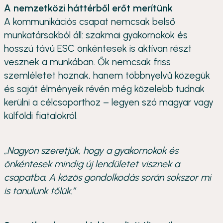
A nemzetközi háttérből erőt merítünk
A kommunikációs csapat nemcsak belső
munkatársakból áll: szakmai gyakornokok és
hosszú távú ESC önkéntesek is aktívan részt
vesznek a munkában. Ők nemcsak friss
szemléletet hoznak, hanem többnyelvű közegük
és saját élményeik révén még közelebb tudnak
kerülni a célcsoporthoz – legyen szó magyar vagy
külföldi fiatalokról.
„Nagyon szeretjük, hogy a gyakornokok és
önkéntesek mindig új lendületet visznek a
csapatba. A közös gondolkodás során sokszor mi
is tanulunk tőlük.”