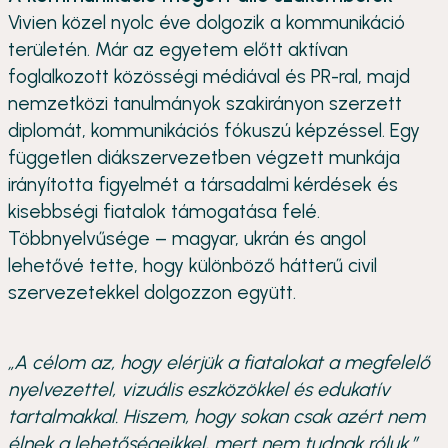
Vivien közel nyolc éve dolgozik a kommunikáció
területén. Már az egyetem előtt aktívan
foglalkozott közösségi médiával és PR-ral, majd
nemzetközi tanulmányok szakirányon szerzett
diplomát, kommunikációs fókuszú képzéssel. Egy
független diákszervezetben végzett munkája
irányította figyelmét a társadalmi kérdések és
kisebbségi fiatalok támogatása felé.
Többnyelvűsége – magyar, ukrán és angol
lehetővé tette, hogy különböző hátterű civil
szervezetekkel dolgozzon együtt.
„A célom az, hogy elérjük a fiatalokat a megfelelő
nyelvezettel, vizuális eszközökkel és edukatív
tartalmakkal. Hiszem, hogy sokan csak azért nem
élnek a lehetőségeikkel, mert nem tudnak róluk.”