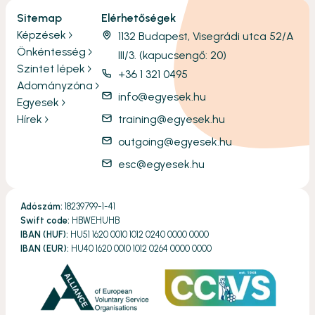
Sitemap
Elérhetőségek
Képzések
1132 Budapest, Visegrádi utca 52/A
Önkéntesség
III/3. (kapucsengő: 20)
Szintet lépek
+36 1 321 0495
Adományzóna
info@egyesek.hu
Egyesek
Hírek
training@egyesek.hu
outgoing@egyesek.hu
esc@egyesek.hu
Adószám:
18239799-1-41
Swift code:
HBWEHUHB
IBAN (HUF):
HU51 1620 0010 1012 0240 0000 0000
IBAN (EUR):
HU40 1620 0010 1012 0264 0000 0000