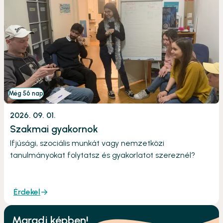
Még 56 nap
2026. 09. 01.
Szakmai gyakornok
Ifjúsági, szociális munkát vagy nemzetközi
tanulmányokat folytatsz és gyakorlatot szereznél?
Érdekel
Maradj képben!