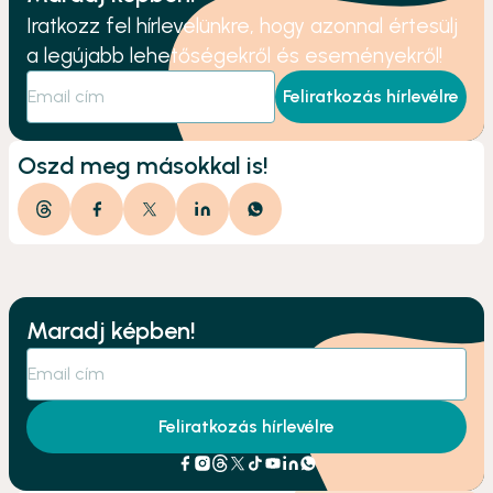
Iratkozz fel hírlevelünkre, hogy azonnal értesülj
a legújabb lehetőségekről és eseményekről!
Feliratkozás hírlevélre
Oszd meg másokkal is!
Maradj képben!
Feliratkozás hírlevélre