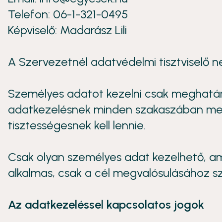
Telefon: 06-1-321-0495
Képviselő: Madarász Lili
A Szervezetnél adatvédelmi tisztviselő nem
Személyes adatot kezelni csak meghatároz
adatkezelésnek minden szakaszában meg k
tisztességesnek kell lennie.
Csak olyan személyes adat kezelhető, am
alkalmas, csak a cél megvalósulásához s
Az adatkezeléssel kapcsolatos jogok