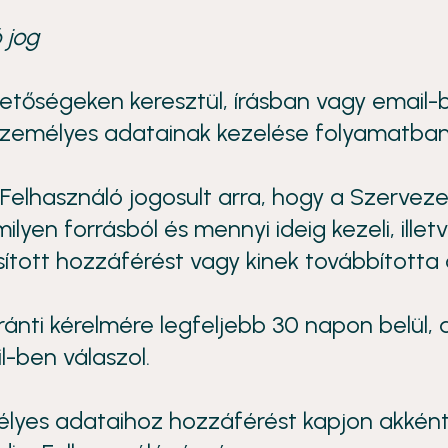
 jog
tőségeken keresztül, írásban vagy email-b
személyes adatainak kezelése folyamatban
Felhasználó jogosult arra, hogy a Szerveze
ilyen forrásból és mennyi ideig kezeli, ille
ított hozzáférést vagy kinek továbbította 
ránti kérelmére legfeljebb 30 napon belül,
l-ben válaszol.
mélyes adataihoz hozzáférést kapjon akként