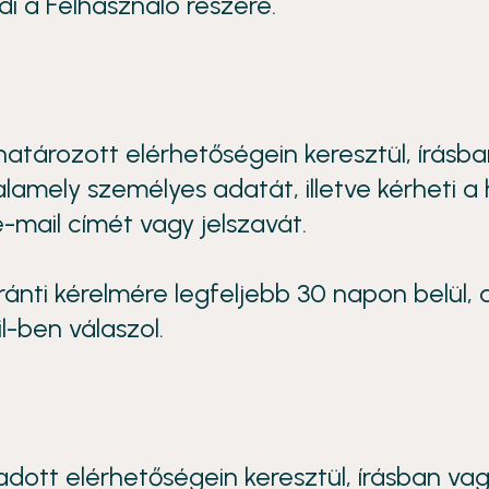
i a Felhasználó részére.
tározott elérhetőségein keresztül, írásba
amely személyes adatát, illetve kérheti a 
-mail címét vagy jelszavát.
ránti kérelmére legfeljebb 30 napon belül,
l-ben válaszol.
ott elérhetőségein keresztül, írásban vag