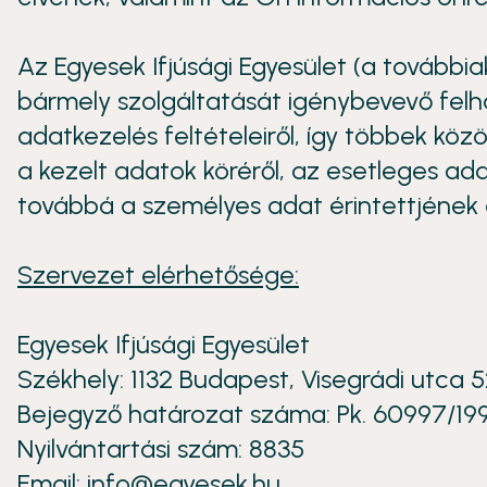
Az Egyesek Ifjúsági Egyesület (a további
bármely szolgáltatását igénybevevő felh
adatkezelés feltételeiről, így többek közö
a kezelt adatok köréről, az esetleges ad
továbbá a személyes adat érintettjének a
Szervezet elérhetősége:
Egyesek Ifjúsági Egyesület
Székhely: 1132 Budapest, Visegrádi utca 
Bejegyző határozat száma: Pk. 60997/19
Nyilvántartási szám: 8835
Email: info@egyesek.hu