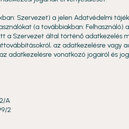
akban: Szervezet) a jelen Adatvédelmi tájé
asználókat (a továbbiakban: Felhasználó) a
tt a Szervezet által történő adatkezelés mód
attovábbításokról, az adatkezelésre vagy a
z adatkezelésre vonatkozó jogairól és jogo
52/A
99/2