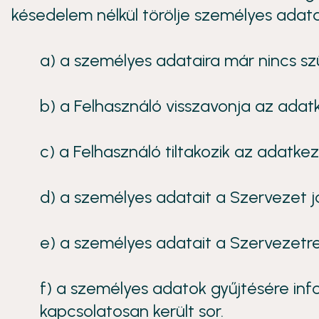
késedelem nélkül törölje személyes adatai
a) a személyes adataira már nincs sz
b) a Felhasználó visszavonja az adat
c) a Felhasználó tiltakozik az adatke
d) a személyes adatait a Szervezet j
e) a személyes adatait a Szervezetre 
f) a személyes adatok gyűjtésére in
kapcsolatosan került sor.