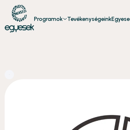
Programok
Tevékenységeink
Egyese