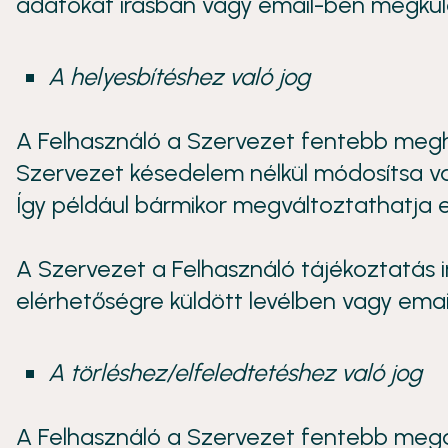
adatokat írásban vagy email-ben megküld
A helyesbítéshez való jog
A Felhasználó a Szervezet fentebb megha
Szervezet késedelem nélkül módosítsa val
Így például bármikor megváltoztathatja e
A Szervezet a Felhasználó tájékoztatás i
elérhetőségre küldött levélben vagy emai
A törléshez/elfeledtetéshez való jog
A Felhasználó a Szervezet fentebb megad