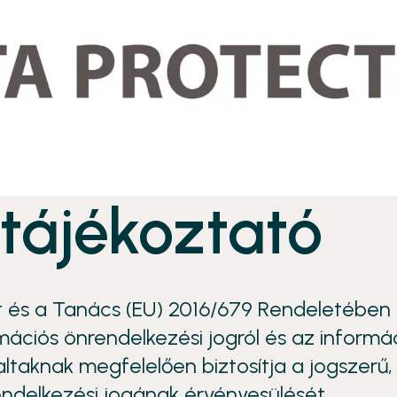
tájékoztató
t és a Tanács (EU) 2016/679 Rendeletében 
ációs önrendelkezési jogról és az informáci
altaknak megfelelően biztosítja a jogszerű
endelkezési jogának érvényesülését.