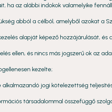
t, ha az alábbi indokok valamelyike fennáll
ükség abból a célból, amelyből azokat a Sz
kezelés alapját képező hozzájárulását, és 
zelés ellen, és nincs más jogszerű ok az ada
ogellenesen kezelte;
alkalmazandó jogi kötelezettség teljesítésé
formációs társadalommal összefüggő szolg