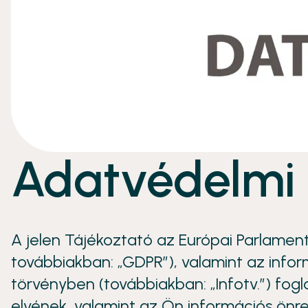
Adatvédelmi 
A jelen Tájékoztató az Európai Parlamen
továbbiakban: „GDPR”), valamint az inform
törvényben (továbbiakban: „Infotv.”) fogl
elvének, valamint az Ön információs önr