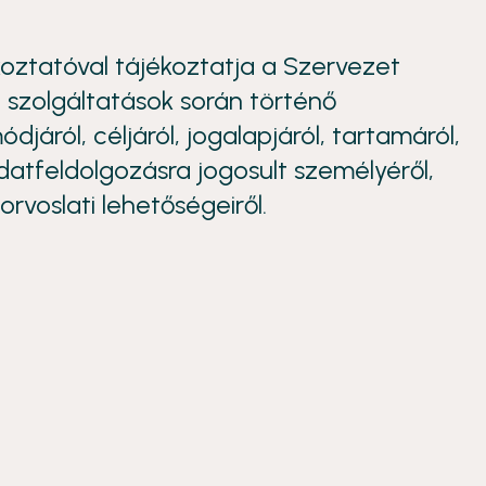
koztatóval tájékoztatja a Szervezet
 szolgáltatások során történő
járól, céljáról, jogalapjáról, tartamáról,
datfeldolgozásra jogosult személyéről,
rvoslati lehetőségeiről.