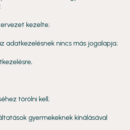
:
ervezet kezelte;
az adatkezelésnek nincs más jogalapja;
tkezelésre,
hez törölni kell;
áltatások gyermekeknek kínálásával