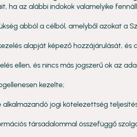
t, ha az alábbi indokok valamelyike fennáll
ükség abból a célból, amelyből azokat a Sz
kezelés alapját képező hozzájárulását, és 
zelés ellen, és nincs más jogszerű ok az ada
ogellenesen kezelte;
alkalmazandó jogi kötelezettség teljesítésé
formációs társadalommal összefüggő szolg