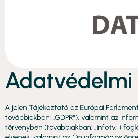
Adatvédelmi 
A jelen Tájékoztató az Európai Parlamen
továbbiakban: „GDPR”), valamint az inform
törvényben (továbbiakban: „Infotv.”) fogl
elvének, valamint az Ön információs önr