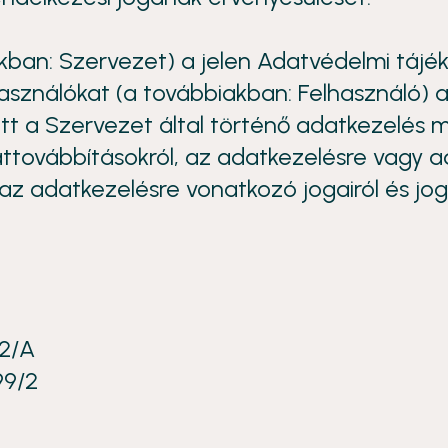
akban: Szervezet) a jelen Adatvédelmi tájé
asználókat (a továbbiakban: Felhasználó) a
tt a Szervezet által történő adatkezelés mód
attovábbításokról, az adatkezelésre vagy a
z adatkezelésre vonatkozó jogairól és jogo
52/A
99/2