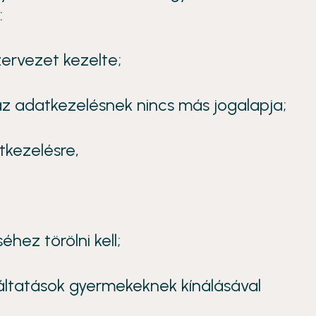
:
ervezet kezelte;
az adatkezelésnek nincs más jogalapja;
tkezelésre,
hez törölni kell;
áltatások gyermekeknek kínálásával