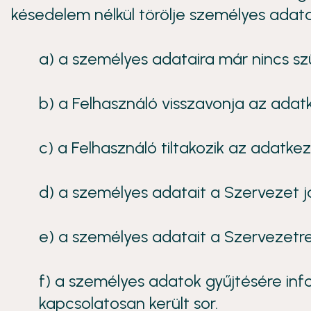
késedelem nélkül törölje személyes adatai
a) a személyes adataira már nincs sz
b) a Felhasználó visszavonja az adat
c) a Felhasználó tiltakozik az adatke
d) a személyes adatait a Szervezet j
e) a személyes adatait a Szervezetre 
f) a személyes adatok gyűjtésére in
kapcsolatosan került sor.