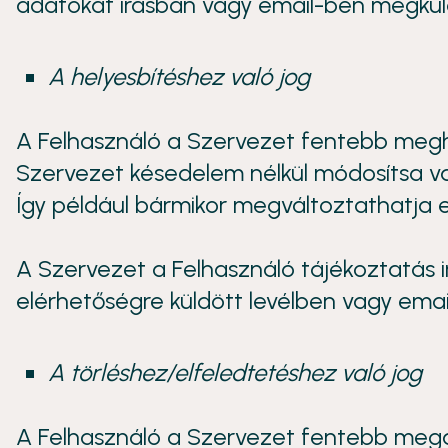
adatokat írásban vagy email-ben megküld
A helyesbítéshez való jog
A Felhasználó a Szervezet fentebb megha
Szervezet késedelem nélkül módosítsa val
Így például bármikor megváltoztathatja e
A Szervezet a Felhasználó tájékoztatás i
elérhetőségre küldött levélben vagy emai
A törléshez/elfeledtetéshez való jog
A Felhasználó a Szervezet fentebb megad