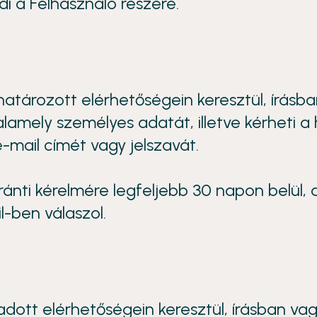
i a Felhasználó részére.
tározott elérhetőségein keresztül, írásba
amely személyes adatát, illetve kérheti a 
-mail címét vagy jelszavát.
ránti kérelmére legfeljebb 30 napon belül,
l-ben válaszol.
ott elérhetőségein keresztül, írásban vag