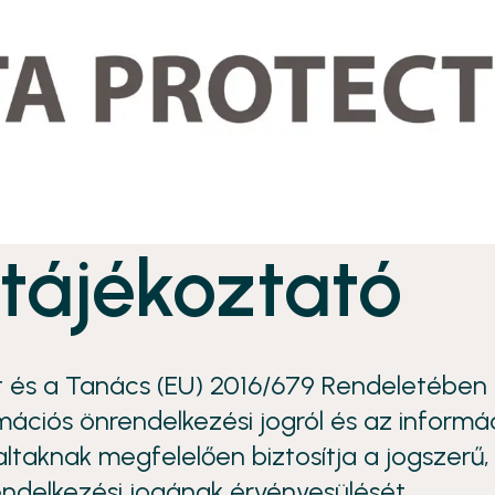
tájékoztató
t és a Tanács (EU) 2016/679 Rendeletében 
ációs önrendelkezési jogról és az informáci
altaknak megfelelően biztosítja a jogszerű
endelkezési jogának érvényesülését.