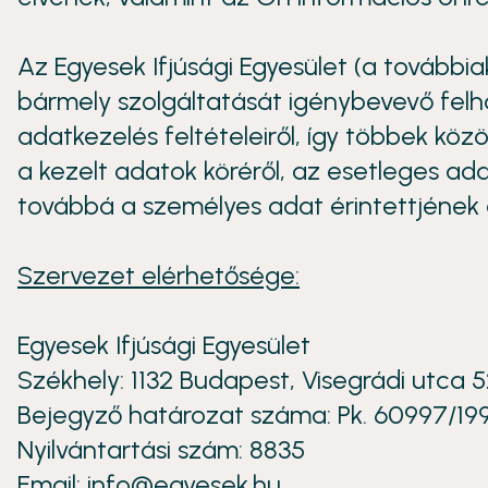
Az Egyesek Ifjúsági Egyesület (a további
bármely szolgáltatását igénybevevő felh
adatkezelés feltételeiről, így többek közö
a kezelt adatok köréről, az esetleges ad
továbbá a személyes adat érintettjének a
Szervezet elérhetősége:
Egyesek Ifjúsági Egyesület
Székhely: 1132 Budapest, Visegrádi utca 
Bejegyző határozat száma: Pk. 60997/19
Nyilvántartási szám: 8835
Email: info@egyesek.hu