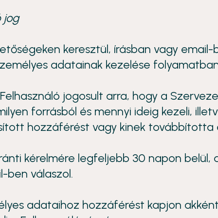
 jog
tőségeken keresztül, írásban vagy email-b
személyes adatainak kezelése folyamatban
Felhasználó jogosult arra, hogy a Szerveze
ilyen forrásból és mennyi ideig kezeli, ille
ított hozzáférést vagy kinek továbbította 
ránti kérelmére legfeljebb 30 napon belül,
l-ben válaszol.
mélyes adataihoz hozzáférést kapjon akként