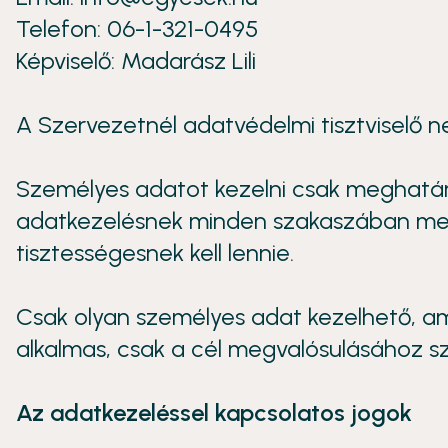
Telefon: 06-1-321-0495
Képviselő: Madarász Lili
A Szervezetnél adatvédelmi tisztviselő nem
Személyes adatot kezelni csak meghatároz
adatkezelésnek minden szakaszában meg k
tisztességesnek kell lennie.
Csak olyan személyes adat kezelhető, am
alkalmas, csak a cél megvalósulásához s
Az adatkezeléssel kapcsolatos jogok