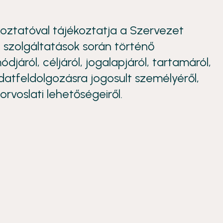
koztatóval tájékoztatja a Szervezet
 szolgáltatások során történő
járól, céljáról, jogalapjáról, tartamáról,
datfeldolgozásra jogosult személyéről,
rvoslati lehetőségeiről.