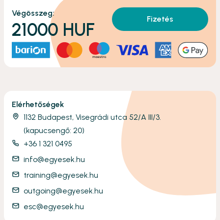
Végösszeg:
Fizetés
21000
HUF
Elérhetőségek
1132 Budapest, Visegrádi utca 52/A III/3.
(kapucsengő: 20)
+36 1 321 0495
info@egyesek.hu
training@egyesek.hu
outgoing@egyesek.hu
esc@egyesek.hu