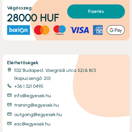
Végösszeg:
Fizetés
28000
HUF
Elérhetőségek
1132 Budapest, Visegrádi utca 52/A III/3.
(kapucsengő: 20)
+36 1 321 0495
info@egyesek.hu
training@egyesek.hu
outgoing@egyesek.hu
esc@egyesek.hu