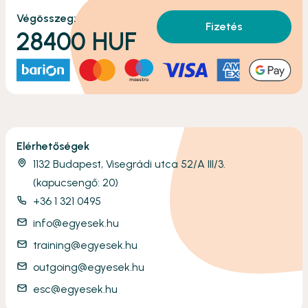
Végösszeg:
Fizetés
28400
HUF
Elérhetőségek
1132 Budapest, Visegrádi utca 52/A III/3.
(kapucsengő: 20)
+36 1 321 0495
info@egyesek.hu
training@egyesek.hu
outgoing@egyesek.hu
esc@egyesek.hu